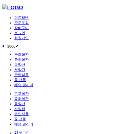
인트라넷
주문조회
장바구니
로그인
회원가입
+3000P
근조화환
축하화환
동양난
서양란
관엽식물
꽃 선물
배송 갤러리
근조화환
축하화환
동양난
서양란
관엽식물
꽃 선물
배송 갤러리
🔐 로그인