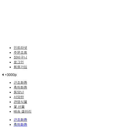
인트라넷
주문조회
장바구니
로그인
회원가입
+3000p
근조화환
축하화환
동양난
서양란
관엽식물
꽃 선물
배송 갤러리
근조화환
축하화환